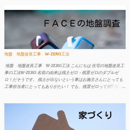
地盤 地盤改良工事 W-ZERO工法
地盤 地盤改良工事 W-ZERO工法 こんにちは 住宅の地盤改良工
事の工法W-ZERO 名前の由来は残土ゼロ・残置ゼロのダブルゼ
ロ！だそうです。 残土が出ないという事はお施主さんにとっても
工事担当者にとってもありがたい！ でも、残置ゼロって何!? 補強
材である先端の部品と細径鋼管を撤去することができます。 です
ので、地中に埋設物を残しません。 今までの工法は、建物の重さ
に対して補強材の力のみで支える考え方でしたが、 W-ZERO工法
は土地の支持力も活かして改良工事の内容を考えられています。
ですから、杭の本数が従来より少なくなったり、施工日数が少な
くて済むなどのメリットがあります。 地盤改良工事は建物を支え