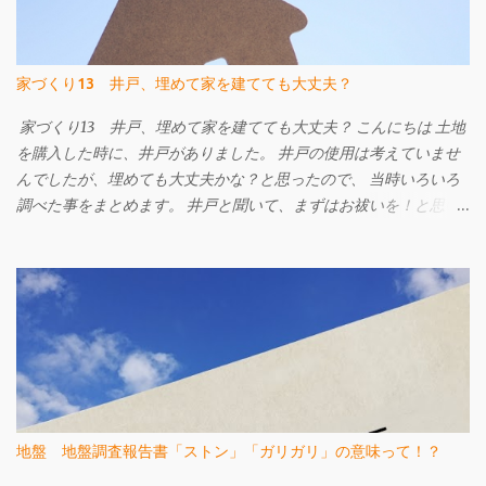
る事が一番です。 地震や液状化による被害がゼロになる工事では
ありませんが、 地盤補強工事を行っている建物と比べ地震による
被害は小さくなります。 地盤改良工事をご検討中の方はW-ZERO
家づくり13 井戸、埋めて家を建てても大丈夫？
工法も候補に挙げてみてはいかがでしょうか。 詳しくはこちらの
ページへ W-ZERO工法 地盤調査・地盤改良工事のご相談は㈱
家づくり13 井戸、埋めて家を建てても大丈夫？ こんにちは 土地
FACEまで e-mail info@face215.com tel 087-813-6811
を購入した時に、井戸がありました。 井戸の使用は考えていませ
んでしたが、埋めても大丈夫かな？と思ったので、 当時いろいろ
調べた事をまとめます。 井戸と聞いて、まずはお祓いを！と思い
ました。 なぜなら、以前勤めていた工務店で、井戸がある現場に
てお施主様が井戸を粗野に扱ってしまい、なんとなく順調に工事
が進まない、ちょっとしたケガをする。 ということがあり、工事
の途中で改めてお祓いをした。という記憶があったからです。 購
入した土地に井戸は２つあり、１つは干上がっていたようでし
た。 もう一つはしっかりと水が出る井戸です。 干上がったものは
埋める、水が出るものはそのままにしておく事に。 我が家はその
上に家を建てる事はしませんでしたので、花崗土と井戸の底まで
届く 長い塩ビパイプを使用しある程度の締固めをしてもらい埋め
地盤 地盤調査報告書「ストン」「ガリガリ」の意味って！？
る事となりました。 昔は細く長い竹を使って息抜きしていたそう