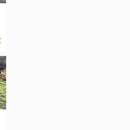
と共有して調査を進めています。 地
盤調査は経験豊富な㈱FACEにご依頼
ください。 あなたの資産を守る地盤
調査 ㈱FACE e-mail
info@face215.com tel 087-813-6811
本日のおやつ お歳暮で戴いた林檎
です お歳暮の果物って美味しいです
よね。 ごちそうさまでした！