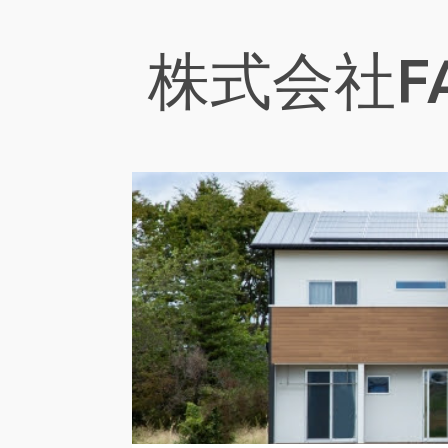
株式会社FA
投
地盤
地盤・地盤調査
地盤改良
地盤沈下
地
稿