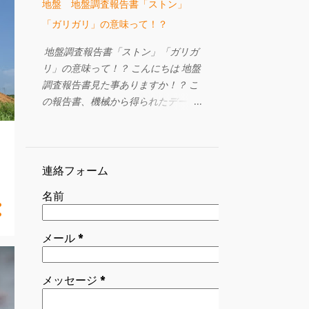
地盤 地盤調査報告書「ストン」
で改めてお祓いをした。という記憶
「ガリガリ」の意味って！？
があったからです。 購入した土地に
井戸は２つあり、１つは干上がって
地盤調査報告書「ストン」「ガリガ
いたようでした。 もう一つはしっか
リ」の意味って！？ こんにちは 地盤
りと水が出る井戸です。 干上がった
調査報告書見た事ありますか！？ こ
ものは埋める、水が出るものはその
の報告書、機械から得られたデータ
ままにしておく事に。 我が家はその
のページに「ストン」「ガリガリ」
上に家を建てる事はしませんでした
という表現をしているんですが、こ
ので、花崗土と井戸の底まで届く 長
れらは貫入の状況や、音感・感触を
い塩ビパイプを使用しある程度の締
表しています。 貫入の様子は「スト
連絡フォーム
固めをしてもらい埋める事となりま
ン」「スルスル」「ジンワリ」「ユ
した。 昔は細く長い竹を使って息抜
名前
ックリ」と表現されます。 「スト
きしていたそうです。 竹が自然に朽
ン」とは最も早い自沈の場合に使わ
ち果てれば息抜き完了としていたと
れます 【自沈：おもりを載せただけ
メール
*
か。 もし、井戸の上に家を建てるの
でロッドが沈んでいく状態を言いま
なら ・お祓い ・水をしっかり抜いて
す。】 次に「スルスル」こちらは
井戸を解体する（内部の清掃はしっ
メッセージ
*
「ストン」と「ジンワリ」の間の速
かり） ・底には砂利を地表には細か
さ、そして「ジンワリ」は「スルス