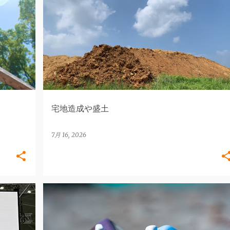
地盤
地盤・地盤調査
地盤調査
宅地造成や盛土
7月 16, 2026
地盤
地盤・地盤調査
地盤改良
地盤調査
地盤沈下
地盤保証
+