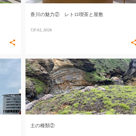
香川の魅力② レトロ喫茶と屋敷
7月 02, 2026
地盤
地盤・地盤調査
地盤改良
地盤調査
地盤沈下
地盤保証
+
土の種類②