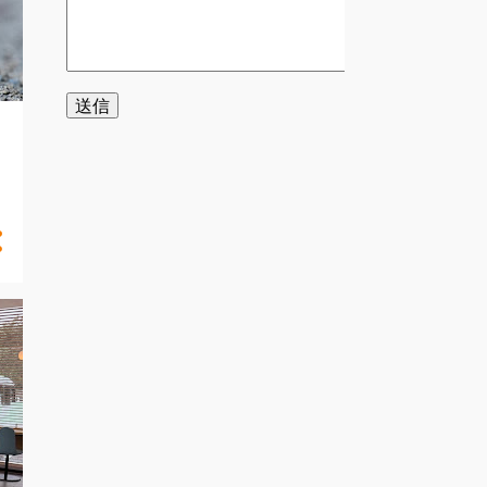
い砂で埋め戻す ・息抜き用のパイプ
ル」と「ユックリ」の間の速さで
を忘れずに（中に溜まる空気やガス
す。 「打撃」は、荷重と回転だけの
を時間をかけてしっかり抜く） この
力では貫入できず、上部から打撃を
工程と、建物の基礎はべた基礎にす
加えた時の事です。 最後に、「貫入
ると大丈夫だと言われています。 基
不能」は打撃をしても貫入しないこ
礎を独立基礎にしてしまい、たまた
とを表しています。 そして、音感や
ま井戸の真上に独立基礎がきてしま
感触の様子です。 「ガリガリ」は礫
うと 沈下の恐れがありますので、必
が多い土の場合に表現されます。
ず確認しましょう。 井戸水が豊富に
【礫：『れき』とは砂よりも大きい
出るところは地盤も比較的軟らかい
岩石片】 他にも、礫や粗い砂が混ざ
のが特徴です。 正しく施工すれば、
っている土を「ジャリジャリ」や砂
井戸の上にも家は建てれます。 しか
っぽい土を「シャリシャリ」と書い
しながら専門の方にしっかりと話を
てくれています。 このような貫入状
聞いて、納得してから建てましょ
況や音感や感触が調査中の機械の音
う。 あなたの資産を守る地盤調査㈱
や振動が分かるようになる為に調査
ＦＡＣＥ e-mail info@face215.com
員の経験が必要になります。 ㈱
tel 087-813-6811
FACEでは十分に研修を行いますし、
ベテランの調査技士も何かあれば調
査中もライブ映像とデータで事務所