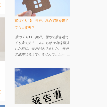
家づくり13 井戸、埋めて家を建て
ても大丈夫？
家づくり13 井戸、埋めて家を建て
ても大丈夫？ こんにちは 土地を購入
した時に、井戸がありました。 井戸
の使用は考えていませんでしたが、
埋めても大丈夫かな？と思ったの
で、 当時いろいろ調べた事をまとめ
ます。 井戸と聞いて、まずはお祓い
を！と思いました。 なぜなら、以前
勤めていた工務店で、井戸がある現
場にてお施主様が井戸を粗野に扱っ
てしまい、なんとなく順調に工事が
進まない、ちょっとしたケガをす
る。 ということがあり、工事の途中