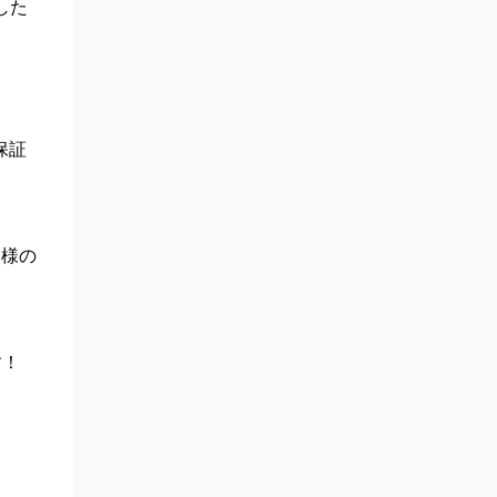
した
保証
客様の
す！