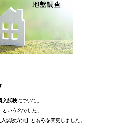
す
貫入試験
について。
」という名でした。
ト貫入試験方法】と名称を変更しました。