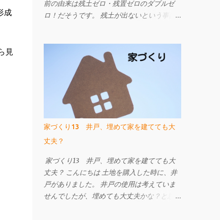
前の由来は残土ゼロ・残置ゼロのダブルゼ
形成
ロ！だそうです。 残土が出ないという事は
お施主さんにとっても工事担当者にとっても
ありがたい！ でも、残置ゼロって何!? 補強
材である先端の部品と細径鋼管を撤去するこ
ら見
とができます。 ですので、地中に埋設物を
残しません。 今までの工法は、建物の重さ
に対して補強材の力のみで支える考え方でし
たが、 W-ZERO工法は土地の支持力も活か
して改良工事の内容を考えられています。
ですから、杭の本数が従来より少なくなった
家づくり13 井戸、埋めて家を建てても大
り、施工日数が少なくて済むなどのメリット
丈夫？
があります。 地盤改良工事は建物を支える
事が一番です。 地震や液状化による被害が
家づくり13 井戸、埋めて家を建てても大
ゼロになる工事ではありませんが、 地盤補
丈夫？ こんにちは 土地を購入した時に、井
強工事を行っている建物と比べ地震による被
戸がありました。 井戸の使用は考えていま
害は小さくなります。 地盤改良工事をご検
せんでしたが、埋めても大丈夫かな？と思っ
討中の方はW-ZERO工法も候補に挙げてみて
たので、 当時いろいろ調べた事をまとめま
はいかがでしょうか。 詳しくはこちらのペ
す。 井戸と聞いて、まずはお祓いを！と思