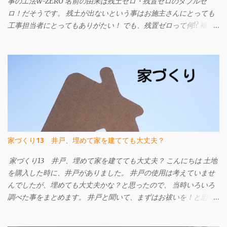
事の工法W-ZERO 名前の由来は残土ゼロ・残置ゼロのダブルゼ
ロ！だそうです。 残土が出ないという事はお施主さんにとっても
工事担当者にとってもありがたい！ でも、残置ゼロって何!? 補強
材である先端の部品と細径鋼管を撤去することができます。 です
ので、地中に埋設物を残しません。 今までの工法は、建物の重さ
に対して補強材の力のみで支える考え方でしたが、 W-ZERO工法
は土地の支持力も活かして改良工事の内容を考えられています。
ですから、杭の本数が従来より少なくなったり、施工日数が少な
くて済むなどのメリットがあります。 地盤改良工事は建物を支え
る事が一番です。 地震や液状化による被害がゼロになる工事では
ありませんが、 地盤補強工事を行っている建物と比べ地震による
被害は小さくなります。 地盤改良工事をご検討中の方はW-ZERO
家づくり13 井戸、埋めて家を建てても大丈夫？
工法も候補に挙げてみてはいかがでしょうか。 詳しくはこちらの
ページへ W-ZERO工法 地盤調査・地盤改良工事のご相談は㈱
家づくり13 井戸、埋めて家を建てても大丈夫？ こんにちは 土地
FACEまで e-mail info@face215.com tel 087-813-6811
を購入した時に、井戸がありました。 井戸の使用は考えていませ
んでしたが、埋めても大丈夫かな？と思ったので、 当時いろいろ
調べた事をまとめます。 井戸と聞いて、まずはお祓いを！と思い
ました。 なぜなら、以前勤めていた工務店で、井戸がある現場に
てお施主様が井戸を粗野に扱ってしまい、なんとなく順調に工事