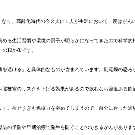
高くなり、高齢化時代の今２人に１人が生涯において一度はがん
高める生活習慣や環境の因子が明らかになってきたので科学的
の12か条です。
煙を避ける」と具体的なものが含まれています。副流煙の恐ろ
や脳梗塞のリスクを下げる効果があるので飲むなら節度ある飲
ます。瘦せすぎも免疫力を弱めてしまうので、自分に合った適
感染の予防や早期治療で発生を防ぐことのできるがんがあります