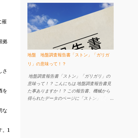
ージへ W-ZERO工法 地盤調査・地盤改良
いました。 なぜなら、以前勤めていた工務
工事のご相談は㈱FACEまで e-mail
店で、井戸がある現場にてお施主様が井戸を
info@face215.com tel 087-813-6811
に罹
粗野に扱ってしまい、なんとなく順調に工事
が進まない、ちょっとしたケガをする。 と
いうことがあり、工事の途中で改めてお祓い
根拠
をした。という記憶があったからです。 購
入した土地に井戸は２つあり、１つは干上が
地盤 地盤調査報告書「ストン」「ガリガ
っていたようでした。 もう一つはしっかり
リ」の意味って！？
と水が出る井戸です。 干上がったものは埋
しさ
める、水が出るものはそのままにしておく事
地盤調査報告書「ストン」「ガリガリ」の
に。 我が家はその上に家を建てる事はしま
意味って！？ こんにちは 地盤調査報告書見
せんでしたので、花崗土と井戸の底まで届く
酒を
た事ありますか！？ この報告書、機械から
長い塩ビパイプを使用しある程度の締固めを
得られたデータのページに「ストン」「ガリ
してもらい埋める事となりました。 昔は細
ガリ」という表現をしているんですが、これ
切な
く長い竹を使って息抜きしていたそうです。
らは貫入の状況や、音感・感触を表していま
竹が自然に朽ち果てれば息抜き完了としてい
す。 貫入の様子は「ストン」「スルスル」
たとか。 もし、井戸の上に家を建てるのな
「ジンワリ」「ユックリ」と表現されます。
。1
ら ・お祓い ・水をしっかり抜いて井戸を解
「ストン」とは最も早い自沈の場合に使われ