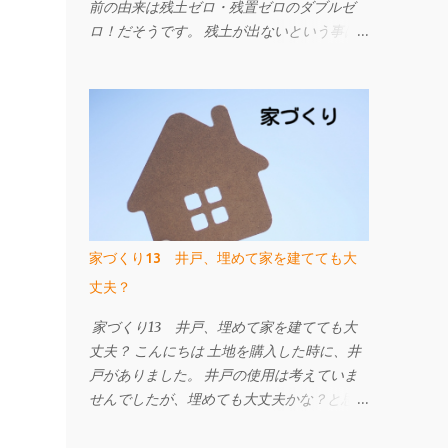
前の由来は残土ゼロ・残置ゼロのダブルゼ
ロ！だそうです。 残土が出ないという事は
お施主さんにとっても工事担当者にとっても
ありがたい！ でも、残置ゼロって何!? 補強
材である先端の部品と細径鋼管を撤去するこ
とができます。 ですので、地中に埋設物を
残しません。 今までの工法は、建物の重さ
に対して補強材の力のみで支える考え方でし
たが、 W-ZERO工法は土地の支持力も活か
して改良工事の内容を考えられています。
ですから、杭の本数が従来より少なくなった
家づくり13 井戸、埋めて家を建てても大
り、施工日数が少なくて済むなどのメリット
丈夫？
があります。 地盤改良工事は建物を支える
事が一番です。 地震や液状化による被害が
家づくり13 井戸、埋めて家を建てても大
ゼロになる工事ではありませんが、 地盤補
丈夫？ こんにちは 土地を購入した時に、井
強工事を行っている建物と比べ地震による被
戸がありました。 井戸の使用は考えていま
害は小さくなります。 地盤改良工事をご検
せんでしたが、埋めても大丈夫かな？と思っ
討中の方はW-ZERO工法も候補に挙げてみて
たので、 当時いろいろ調べた事をまとめま
はいかがでしょうか。 詳しくはこちらのペ
す。 井戸と聞いて、まずはお祓いを！と思