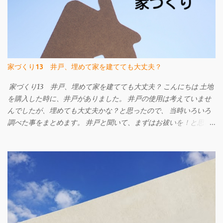
は土地の支持力も活かして改良工事の内容を考えられています。
ですから、杭の本数が従来より少なくなったり、施工日数が少な
くて済むなどのメリットがあります。 地盤改良工事は建物を支え
る事が一番です。 地震や液状化による被害がゼロになる工事では
ありませんが、 地盤補強工事を行っている建物と比べ地震による
被害は小さくなります。 地盤改良工事をご検討中の方はW-ZERO
家づくり13 井戸、埋めて家を建てても大丈夫？
工法も候補に挙げてみてはいかがでしょうか。 詳しくはこちらの
ページへ W-ZERO工法 地盤調査・地盤改良工事のご相談は㈱
家づくり13 井戸、埋めて家を建てても大丈夫？ こんにちは 土地
FACEまで e-mail info@face215.com tel 087-813-6811
を購入した時に、井戸がありました。 井戸の使用は考えていませ
んでしたが、埋めても大丈夫かな？と思ったので、 当時いろいろ
調べた事をまとめます。 井戸と聞いて、まずはお祓いを！と思い
ました。 なぜなら、以前勤めていた工務店で、井戸がある現場に
てお施主様が井戸を粗野に扱ってしまい、なんとなく順調に工事
が進まない、ちょっとしたケガをする。 ということがあり、工事
の途中で改めてお祓いをした。という記憶があったからです。 購
入した土地に井戸は２つあり、１つは干上がっていたようでし
た。 もう一つはしっかりと水が出る井戸です。 干上がったものは
埋める、水が出るものはそのままにしておく事に。 我が家はその
上に家を建てる事はしませんでしたので、花崗土と井戸の底まで