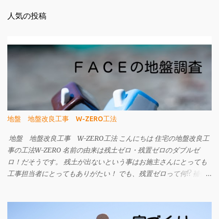
人気の投稿
地盤 地盤改良工事 W-ZERO工法
地盤 地盤改良工事 W-ZERO工法 こんにちは 住宅の地盤改良工
事の工法W-ZERO 名前の由来は残土ゼロ・残置ゼロのダブルゼ
ロ！だそうです。 残土が出ないという事はお施主さんにとっても
工事担当者にとってもありがたい！ でも、残置ゼロって何!? 補強
材である先端の部品と細径鋼管を撤去することができます。 です
ので、地中に埋設物を残しません。 今までの工法は、建物の重さ
に対して補強材の力のみで支える考え方でしたが、 W-ZERO工法