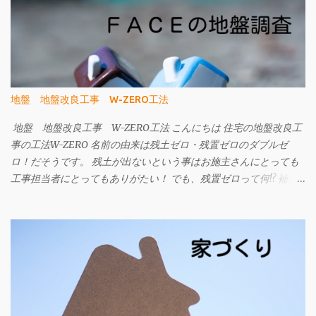
地盤 地盤改良工事 W-ZERO工法
地盤 地盤改良工事 W-ZERO工法 こんにちは 住宅の地盤改良工
事の工法W-ZERO 名前の由来は残土ゼロ・残置ゼロのダブルゼ
ロ！だそうです。 残土が出ないという事はお施主さんにとっても
工事担当者にとってもありがたい！ でも、残置ゼロって何!? 補強
材である先端の部品と細径鋼管を撤去することができます。 です
ので、地中に埋設物を残しません。 今までの工法は、建物の重さ
に対して補強材の力のみで支える考え方でしたが、 W-ZERO工法
は土地の支持力も活かして改良工事の内容を考えられています。
ですから、杭の本数が従来より少なくなったり、施工日数が少な
くて済むなどのメリットがあります。 地盤改良工事は建物を支え
る事が一番です。 地震や液状化による被害がゼロになる工事では
ありませんが、 地盤補強工事を行っている建物と比べ地震による