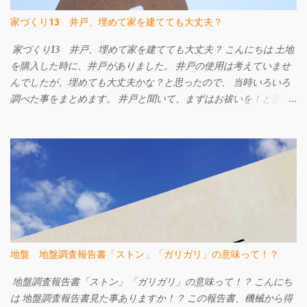
被害は小さくなります。 地盤改良工事をご検討中の方はW-ZERO
家づくり13 井戸、埋めて家を建てても大丈夫？
工法も候補に挙げてみてはいかがでしょうか。 詳しくはこちらの
ページへ W-ZERO工法 地盤調査・地盤改良工事のご相談は㈱
家づくり13 井戸、埋めて家を建てても大丈夫？ こんにちは 土地
FACEまで e-mail info@face215.com tel 087-813-6811
を購入した時に、井戸がありました。 井戸の使用は考えていませ
んでしたが、埋めても大丈夫かな？と思ったので、 当時いろいろ
調べた事をまとめます。 井戸と聞いて、まずはお祓いを！と思い
ました。 なぜなら、以前勤めていた工務店で、井戸がある現場に
てお施主様が井戸を粗野に扱ってしまい、なんとなく順調に工事
が進まない、ちょっとしたケガをする。 ということがあり、工事
の途中で改めてお祓いをした。という記憶があったからです。 購
入した土地に井戸は２つあり、１つは干上がっていたようでし
た。 もう一つはしっかりと水が出る井戸です。 干上がったものは
埋める、水が出るものはそのままにしておく事に。 我が家はその
上に家を建てる事はしませんでしたので、花崗土と井戸の底まで
届く 長い塩ビパイプを使用しある程度の締固めをしてもらい埋め
地盤 地盤調査報告書「ストン」「ガリガリ」の意味って！？
る事となりました。 昔は細く長い竹を使って息抜きしていたそう
です。 竹が自然に朽ち果てれば息抜き完了としていたとか。 も
地盤調査報告書「ストン」「ガリガリ」の意味って！？ こんにち
し、井戸の上に家を建てるのなら ・お祓い ・水をしっかり抜いて
は 地盤調査報告書見た事ありますか！？ この報告書、機械から得