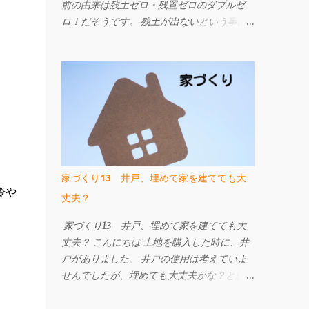
前の由来は残土ゼロ・残置ゼロのダブルゼ
ロ！だそうです。 残土が出ないという事は
お施主さんにとっても工事担当者にとっても
ありがたい！ でも、残置ゼロって何!? 補強
材である先端の部品と細径鋼管を撤去するこ
とができます。 ですので、地中に埋設物を
残しません。 今までの工法は、建物の重さ
に対して補強材の力のみで支える考え方でし
たが、 W-ZERO工法は土地の支持力も活か
して改良工事の内容を考えられています。
ですから、杭の本数が従来より少なくなった
家づくり13 井戸、埋めて家を建てても大
り、施工日数が少なくて済むなどのメリット
冷や
丈夫？
があります。 地盤改良工事は建物を支える
事が一番です。 地震や液状化による被害が
家づくり13 井戸、埋めて家を建てても大
ゼロになる工事ではありませんが、 地盤補
丈夫？ こんにちは 土地を購入した時に、井
強工事を行っている建物と比べ地震による被
戸がありました。 井戸の使用は考えていま
害は小さくなります。 地盤改良工事をご検
せんでしたが、埋めても大丈夫かな？と思っ
討中の方はW-ZERO工法も候補に挙げてみて
たので、 当時いろいろ調べた事をまとめま
はいかがでしょうか。 詳しくはこちらのペ
す。 井戸と聞いて、まずはお祓いを！と思