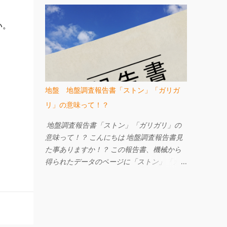
ージへ W-ZERO工法 地盤調査・地盤改良
いました。 なぜなら、以前勤めていた工務
工事のご相談は㈱FACEまで e-mail
店で、井戸がある現場にてお施主様が井戸を
い。
info@face215.com tel 087-813-6811
粗野に扱ってしまい、なんとなく順調に工事
が進まない、ちょっとしたケガをする。 と
いうことがあり、工事の途中で改めてお祓い
をした。という記憶があったからです。 購
入した土地に井戸は２つあり、１つは干上が
地盤 地盤調査報告書「ストン」「ガリガ
っていたようでした。 もう一つはしっかり
リ」の意味って！？
と水が出る井戸です。 干上がったものは埋
める、水が出るものはそのままにしておく事
地盤調査報告書「ストン」「ガリガリ」の
に。 我が家はその上に家を建てる事はしま
意味って！？ こんにちは 地盤調査報告書見
せんでしたので、花崗土と井戸の底まで届く
た事ありますか！？ この報告書、機械から
長い塩ビパイプを使用しある程度の締固めを
得られたデータのページに「ストン」「ガリ
してもらい埋める事となりました。 昔は細
ガリ」という表現をしているんですが、これ
く長い竹を使って息抜きしていたそうです。
らは貫入の状況や、音感・感触を表していま
竹が自然に朽ち果てれば息抜き完了としてい
す。 貫入の様子は「ストン」「スルスル」
たとか。 もし、井戸の上に家を建てるのな
「ジンワリ」「ユックリ」と表現されます。
ら ・お祓い ・水をしっかり抜いて井戸を解
「ストン」とは最も早い自沈の場合に使われ