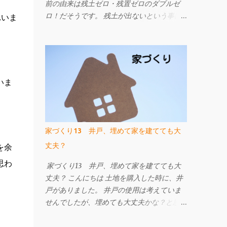
前の由来は残土ゼロ・残置ゼロのダブルゼ
ロ！だそうです。 残土が出ないという事は
れいま
お施主さんにとっても工事担当者にとっても
ありがたい！ でも、残置ゼロって何!? 補強
材である先端の部品と細径鋼管を撤去するこ
とができます。 ですので、地中に埋設物を
残しません。 今までの工法は、建物の重さ
いま
に対して補強材の力のみで支える考え方でし
たが、 W-ZERO工法は土地の支持力も活か
して改良工事の内容を考えられています。
ですから、杭の本数が従来より少なくなった
家づくり13 井戸、埋めて家を建てても大
り、施工日数が少なくて済むなどのメリット
丈夫？
を余
があります。 地盤改良工事は建物を支える
事が一番です。 地震や液状化による被害が
思わ
家づくり13 井戸、埋めて家を建てても大
ゼロになる工事ではありませんが、 地盤補
丈夫？ こんにちは 土地を購入した時に、井
強工事を行っている建物と比べ地震による被
戸がありました。 井戸の使用は考えていま
害は小さくなります。 地盤改良工事をご検
せんでしたが、埋めても大丈夫かな？と思っ
討中の方はW-ZERO工法も候補に挙げてみて
たので、 当時いろいろ調べた事をまとめま
はいかがでしょうか。 詳しくはこちらのペ
す。 井戸と聞いて、まずはお祓いを！と思