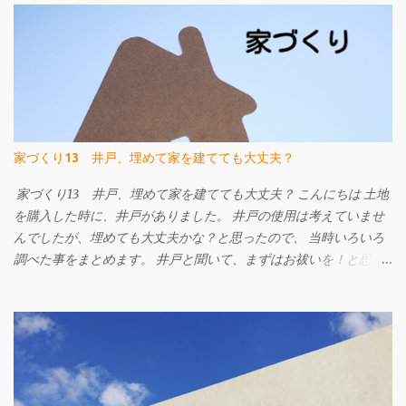
に対して補強材の力のみで支える考え方でしたが、 W-ZERO工法
は土地の支持力も活かして改良工事の内容を考えられています。
ですから、杭の本数が従来より少なくなったり、施工日数が少な
くて済むなどのメリットがあります。 地盤改良工事は建物を支え
る事が一番です。 地震や液状化による被害がゼロになる工事では
ありませんが、 地盤補強工事を行っている建物と比べ地震による
被害は小さくなります。 地盤改良工事をご検討中の方はW-ZERO
家づくり13 井戸、埋めて家を建てても大丈夫？
工法も候補に挙げてみてはいかがでしょうか。 詳しくはこちらの
ページへ W-ZERO工法 地盤調査・地盤改良工事のご相談は㈱
家づくり13 井戸、埋めて家を建てても大丈夫？ こんにちは 土地
FACEまで e-mail info@face215.com tel 087-813-6811
を購入した時に、井戸がありました。 井戸の使用は考えていませ
んでしたが、埋めても大丈夫かな？と思ったので、 当時いろいろ
調べた事をまとめます。 井戸と聞いて、まずはお祓いを！と思い
ました。 なぜなら、以前勤めていた工務店で、井戸がある現場に
てお施主様が井戸を粗野に扱ってしまい、なんとなく順調に工事
が進まない、ちょっとしたケガをする。 ということがあり、工事
の途中で改めてお祓いをした。という記憶があったからです。 購
入した土地に井戸は２つあり、１つは干上がっていたようでし
た。 もう一つはしっかりと水が出る井戸です。 干上がったものは