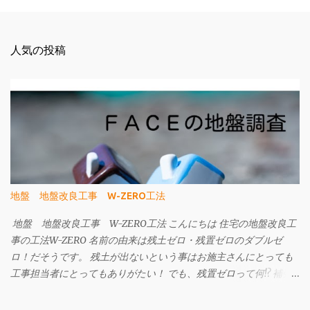
人気の投稿
地盤 地盤改良工事 W-ZERO工法
地盤 地盤改良工事 W-ZERO工法 こんにちは 住宅の地盤改良工
事の工法W-ZERO 名前の由来は残土ゼロ・残置ゼロのダブルゼ
ロ！だそうです。 残土が出ないという事はお施主さんにとっても
工事担当者にとってもありがたい！ でも、残置ゼロって何!? 補強
材である先端の部品と細径鋼管を撤去することができます。 です
ので、地中に埋設物を残しません。 今までの工法は、建物の重さ