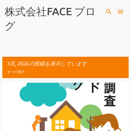
スキップしてメイン コンテンツに移動
株式会社FACE ブロ
グ
3月, 2024の投稿を表示しています
すべて表示
投
稿